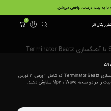
ت با یه بیت درست، واقعی می‌شن.
شار رایگان اثر
۵۹۰
بیت ترپ StayDown با آهنگسازی Terminator Beatz که شامل ۲ ورس، ۲ کورس