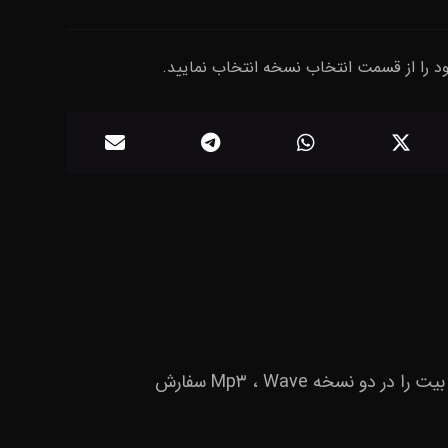
ود را از قسمت انتخاب نسخه انتخاب نمایید.
بیت ترپ StayDown با آهنگسازی Terminator Beatz که شامل ۲ ورس، ۲ کورس و ۰۲:۰۰ دقیقه می باشد، این بیت را در دو نسخه Mp۳ ، Wave سفارش