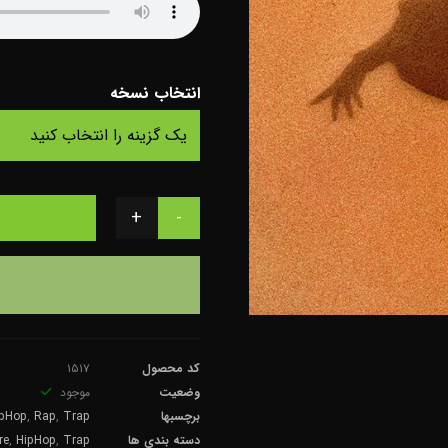
انتخاب نسخه
+
-
کد محصول
۱۵۱۷
وضعیت
موجود
برچسبها
Trap
,
Rap
,
ipHop
دسته بندی ها
Trap
,
HipHop
,
re