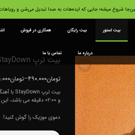
ین‌جا شروع میشه؛ جایی که ایده‌هات به صدا تبدیل می‌شن و رویا‌ها
بیت استور
بیت رایگان
همکاری در فروش
انت
درباره ما
تماس با ما
بیت ترپ StayDown با آهنگسازی Terminator Beatz
تومان
۴۹۰.۰۰۰
–
تومان
.۰۰۰
و ۰۲:۰۰ دقیقه می باشد، این بیت را در دو نسخه Mp۳ ، Wave سفارش دهید.
دموی موزیک را گوش کنید!