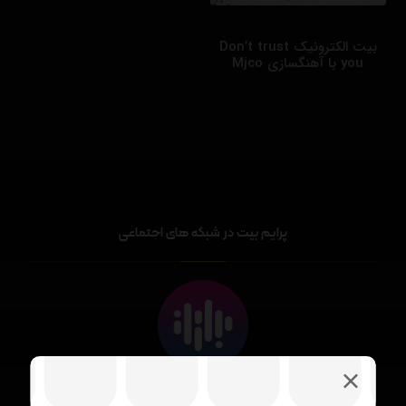
بیت الکترونیک Don’t trust
you با آهنگسازی Mjco
پرایم بیت در شبکه های اجتماعی
PrimeBeats.ir