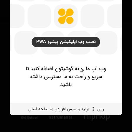
نصب وب اپلیکیشن پیشرو PWA
وب اپ ما رو به گوشیتون اضافه کنید تا
برچسب محصولات
سریع و راحت به ما دسترسی داشته
باشید
Drill
drake type beat
Afro
Electronic
روی
بزنید و سپس افزودن به صفحه اصلی
HipHop
Instrumental
Old School