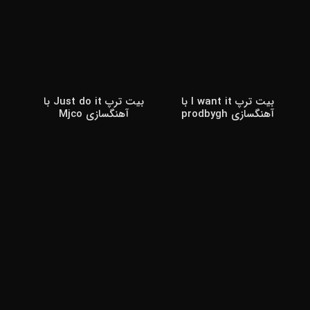
بیت ترپ I want it با
بیت ترپ Just do it با
آهنگسازی prodbygh
آهنگسازی Mjco