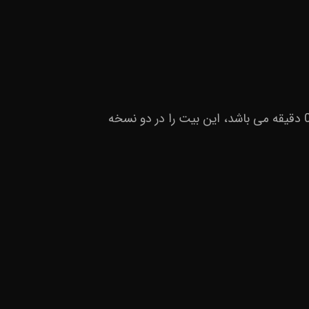
بیت پاپ Bargard با آهنگسازی Mohsenismusic که شامل 2 ورس، 2 کورس و ساز زنده و ملودی گیتار که 02:43 دقیقه می باشد، این بیت را در دو نسخه