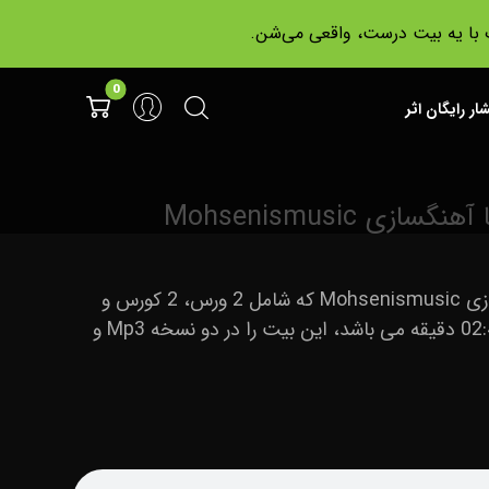
ت با یه بیت درست، واقعی می‌شن.
شار رایگان اثر
بیت پاپ Bargard با آهنگسازی Mohsenismusic که شامل 2 ورس، 2 کورس و
ساز زنده و ملودی گیتار که 02:43 دقیقه می باشد، این بیت را در دو نسخه Mp3 و