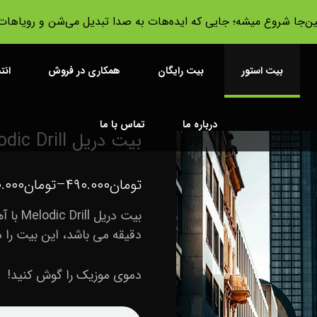
ین‌جا شروع میشه؛ جایی که ایده‌هات به صدا تبدیل می‌شن و رویا‌ها
بیت استور
بیت رایگان
همکاری در فروش
انت
درباره ما
تماس با ما
بیت دریل Melodic Drill با آهنگسازی Baryon
تومان
۴۹۰.۰۰۰
–
تومان
.۰۰۰
دقیقه می باشد، این بیت را در دو نسخه Mp۳ و
دموی موزیک را گوش کنید!