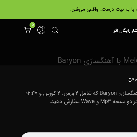
ت با یه بیت درست، واقعی می‌شن.
شار رایگان اثر
۵۹۰
بیت دریل Melodic Drill با آهنگسازی Baryon که شامل ۲ ورس، ۲ کورس و ۰۲:۴۷
 Wave سفارش دهید.