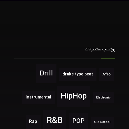
برچسب محصولات
Drill
drake type beat
Afro
HipHop
Instrumental
Electronic
R&B
POP
Rap
Old School