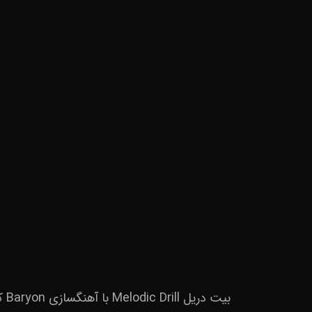
بیت دریل Melodic Drill با آهنگسازی Baryon که شامل ۲ ورس، ۲ کورس و ۰۲:۴۷ دقیقه می باشد، این بیت را در دو نسخه Mp۳ و Wave سفارش دهید.