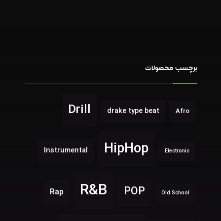
برچسب محصولات
Drill
drake type beat
Afro
HipHop
Instrumental
Electronic
R&B
POP
Rap
Old School