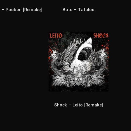
 – Poobon [Remake]
Bato – Tataloo
Shock – Leito [Remake]