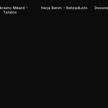
ekresho Mikard –
Harja Berim – BehzadLeito
Divoone
Tataloo