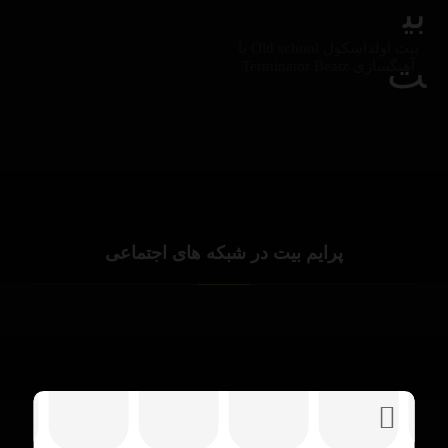
بیت اولداسکول Old school با
آهنگسازی Terminator Beatz
پرایم بیت در شبکه های اجتماعی
PrimeBeats.ir