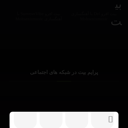
بیت افرو Del با آهنگسازی
بیت افرو SummerVibe با
Mohsenismusic
آهنگسازی Mohsenismusic
پرایم بیت در شبکه های اجتماعی
PrimeBeats.ir